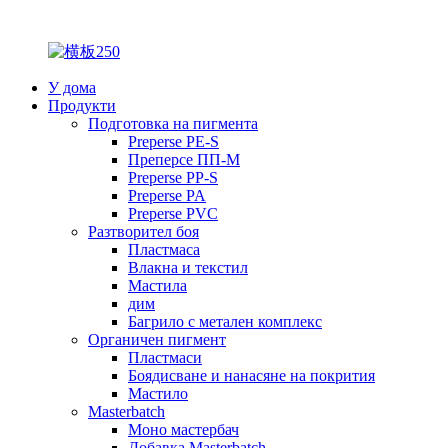
У дома
Продукти
Подготовка на пигмента
Preperse PE-S
Преперсе ПП-М
Preperse PP-S
Preperse PA
Preperse PVC
Разтворител боя
Пластмаса
Влакна и текстил
Мастила
дим
Багрило с метален комплекс
Органичен пигмент
Пластмаси
Боядисване и нанасяне на покрития
Мастило
Masterbatch
Моно мастербач
Добавка Masterbatch