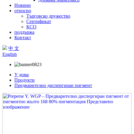
Новини
относно
Търговско дружество
Сертификат
КСО
поддържа
Контакт
中 文
English
У дома
Продукти
Предварително диспергиран пигмент