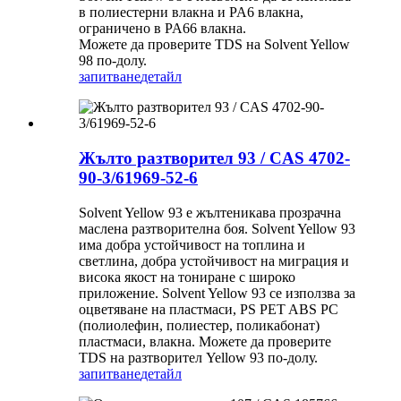
в полиестерни влакна и PA6 влакна,
ограничено в PA66 влакна.
Можете да проверите TDS на Solvent Yellow
98 по-долу.
запитване
детайл
Жълто разтворител 93 / CAS 4702-
90-3/61969-52-6
Solvent Yellow 93 е жълтеникава прозрачна
маслена разтворителна боя. Solvent Yellow 93
има добра устойчивост на топлина и
светлина, добра устойчивост на миграция и
висока якост на тониране с широко
приложение. Solvent Yellow 93 се използва за
оцветяване на пластмаси, PS PET ABS PC
(полиолефин, полиестер, поликабонат)
пластмаси, влакна. Можете да проверите
TDS на разтворител Yellow 93 по-долу.
запитване
детайл