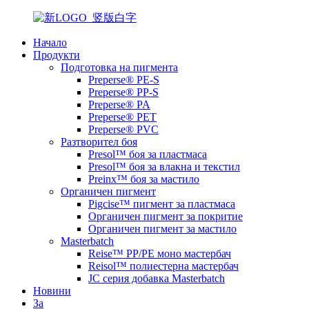
Начало
Продукти
Подготовка на пигмента
Preperse® PE-S
Preperse® PP-S
Preperse® PA
Preperse® PET
Preperse® PVC
Разтворител боя
Presol™ боя за пластмаса
Presol™ боя за влакна и текстил
Preinx™ боя за мастило
Органичен пигмент
Pigcise™ пигмент за пластмаса
Органичен пигмент за покритие
Органичен пигмент за мастило
Masterbatch
Reise™ PP/PE моно мастербач
Reisol™ полиестерна мастербач
JC серия добавка Masterbatch
Новини
За