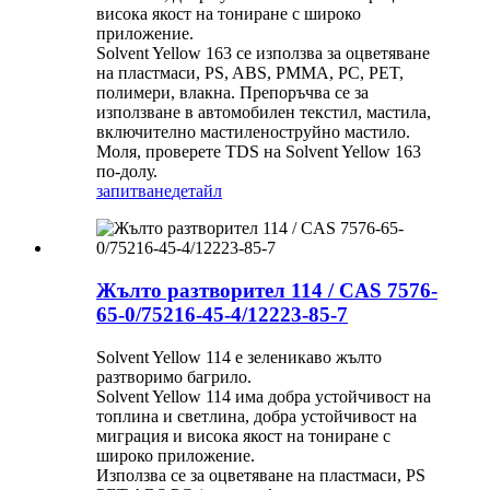
висока якост на тониране с широко
приложение.
Solvent Yellow 163 се използва за оцветяване
на пластмаси, PS, ABS, PMMA, PC, PET,
полимери, влакна. Препоръчва се за
използване в автомобилен текстил, мастила,
включително мастиленоструйно мастило.
Моля, проверете TDS на Solvent Yellow 163
по-долу.
запитване
детайл
Жълто разтворител 114 / CAS 7576-
65-0/75216-45-4/12223-85-7
Solvent Yellow 114 е зеленикаво жълто
разтворимо багрило.
Solvent Yellow 114 има добра устойчивост на
топлина и светлина, добра устойчивост на
миграция и висока якост на тониране с
широко приложение.
Използва се за оцветяване на пластмаси, PS