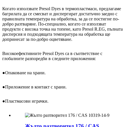
Когато използвате Presol Dyes в термопластмаси, предлагаме
багрилата да се смесват и диспергират достатъчно заедно с
правилната температура на обработка, за да се постигне по-
добро разтваряне. По-специално, когато се използват
продукти с висока точка на топене, като Presol R.EG, пълната
дисперсия и подходящата температура на обработка ще
допринесат за по-добро оцветяване.
Високоефективните Presol Dyes са в съответствие с
глобалните разпоредби в следните приложения:
●
Опаковане на храни.
●
Приложение в контакт с храни.
●
Пластмасови играчки.
Жълто разтворител 176 / CAS