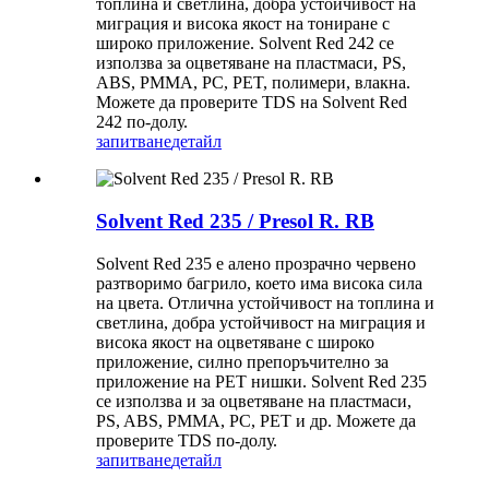
топлина и светлина, добра устойчивост на
миграция и висока якост на тониране с
широко приложение. Solvent Red 242 се
използва за оцветяване на пластмаси, PS,
ABS, PMMA, PC, PET, полимери, влакна.
Можете да проверите TDS на Solvent Red
242 по-долу.
запитване
детайл
Solvent Red 235 / Presol R. RB
Solvent Red 235 е алено прозрачно червено
разтворимо багрило, което има висока сила
на цвета. Отлична устойчивост на топлина и
светлина, добра устойчивост на миграция и
висока якост на оцветяване с широко
приложение, силно препоръчително за
приложение на PET нишки. Solvent Red 235
се използва и за оцветяване на пластмаси,
PS, ABS, PMMA, PC, PET и др. Можете да
проверите TDS по-долу.
запитване
детайл