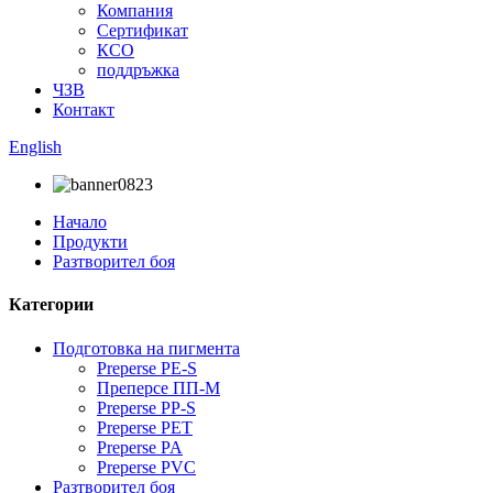
Компания
Сертификат
КСО
поддръжка
ЧЗВ
Контакт
English
Начало
Продукти
Разтворител боя
Категории
Подготовка на пигмента
Preperse PE-S
Преперсе ПП-М
Preperse PP-S
Preperse PET
Preperse PA
Preperse PVC
Разтворител боя