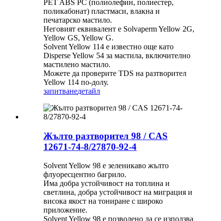
PET ABS PC (полиолефин, полиестер,
поликабонат) пластмаси, влакна и
печатарско мастило.
Неговият еквивалент е Solvaperm Yellow 2G,
Yellow GS, Yellow G.
Solvent Yellow 114 е известно още като
Disperse Yellow 54 за мастила, включително
мастилено мастило.
Можете да проверите TDS на разтворител
Yellow 114 по-долу.
запитване
детайл
Жълто разтворител 98 / CAS
12671-74-8/27870-92-4
Solvent Yellow 98 е зеленикаво жълто
флуоресцентно багрило.
Има добра устойчивост на топлина и
светлина, добра устойчивост на миграция и
висока якост на тониране с широко
приложение.
Solvent Yellow 98 е позволено да се използва