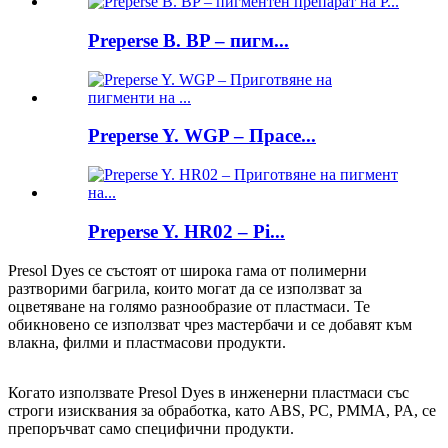
Preperse B. BP – пигм...
Preperse Y. WGP – Прасе...
Preperse Y. HR02 – Pi...
Presol Dyes се състоят от широка гама от полимерни
разтворими багрила, които могат да се използват за
оцветяване на голямо разнообразие от пластмаси. Те
обикновено се използват чрез мастербачи и се добавят към
влакна, филми и пластмасови продукти.
Когато използвате Presol Dyes в инженерни пластмаси със
строги изисквания за обработка, като ABS, PC, PMMA, PA, се
препоръчват само специфични продукти.