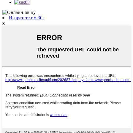
Изпратете имейл
x