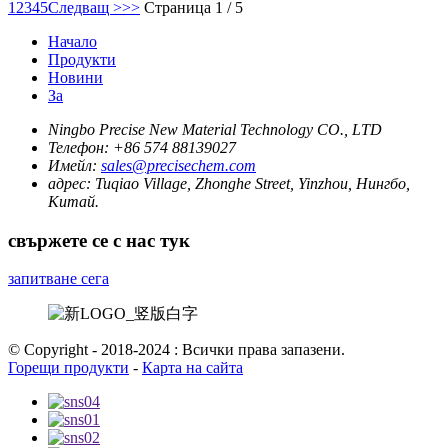
1
2
3
4
5
Следващ >
>>
Страница 1 / 5
Начало
Продукти
Новини
За
Ningbo Precise New Material Technology CO., LTD
Телефон:
+86 574 88139027
Имейл:
sales@precisechem.com
адрес:
Tuqiao Village, Zhonghe Street, Yinzhou, Нингбо,
Китай.
свържете се с нас тук
запитване сега
© Copyright - 2018-2024 : Всички права запазени.
Горещи продукти
-
Карта на сайта