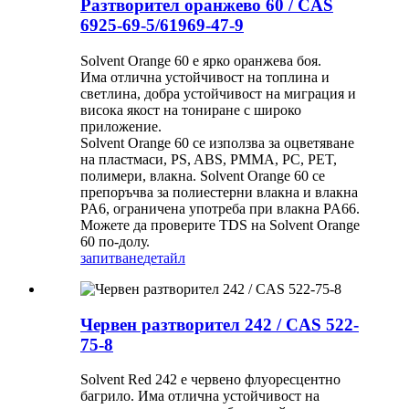
Разтворител оранжево 60 / CAS
6925-69-5/61969-47-9
Solvent Orange 60 е ярко оранжева боя.
Има отлична устойчивост на топлина и
светлина, добра устойчивост на миграция и
висока якост на тониране с широко
приложение.
Solvent Orange 60 се използва за оцветяване
на пластмаси, PS, ABS, PMMA, PC, PET,
полимери, влакна. Solvent Orange 60 се
препоръчва за полиестерни влакна и влакна
PA6, ограничена употреба при влакна PA66.
Можете да проверите TDS на Solvent Orange
60 по-долу.
запитване
детайл
Червен разтворител 242 / CAS 522-
75-8
Solvent Red 242 е червено флуоресцентно
багрило. Има отлична устойчивост на