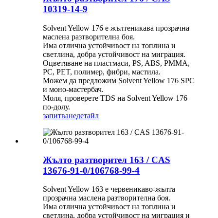
10319-14-9
Solvent Yellow 176 е жълтеникава прозрачна
маслена разтворителна боя.
Има отлична устойчивост на топлина и
светлина, добра устойчивост на миграция.
Оцветяване на пластмаси, PS, ABS, PMMA,
PC, PET, полимер, фибри, мастила.
Можем да предложим Solvent Yellow 176 SPC
и моно-мастербач.
Моля, проверете TDS на Solvent Yellow 176
по-долу.
запитване
детайл
Жълто разтворител 163 / CAS
13676-91-0/106768-99-4
Solvent Yellow 163 е червеникаво-жълта
прозрачна маслена разтворителна боя.
Има отлична устойчивост на топлина и
светлина, добра устойчивост на миграция и