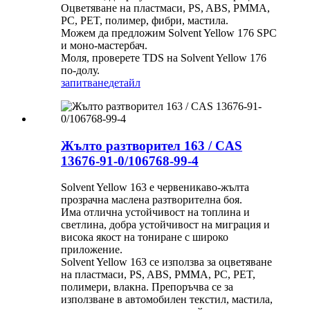
Оцветяване на пластмаси, PS, ABS, PMMA,
PC, PET, полимер, фибри, мастила.
Можем да предложим Solvent Yellow 176 SPC
и моно-мастербач.
Моля, проверете TDS на Solvent Yellow 176
по-долу.
запитване
детайл
Жълто разтворител 163 / CAS
13676-91-0/106768-99-4
Solvent Yellow 163 е червеникаво-жълта
прозрачна маслена разтворителна боя.
Има отлична устойчивост на топлина и
светлина, добра устойчивост на миграция и
висока якост на тониране с широко
приложение.
Solvent Yellow 163 се използва за оцветяване
на пластмаси, PS, ABS, PMMA, PC, PET,
полимери, влакна. Препоръчва се за
използване в автомобилен текстил, мастила,