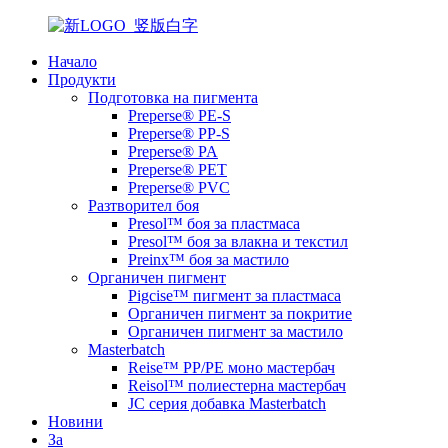
Начало
Продукти
Подготовка на пигмента
Preperse® PE-S
Preperse® PP-S
Preperse® PA
Preperse® PET
Preperse® PVC
Разтворител боя
Presol™ боя за пластмаса
Presol™ боя за влакна и текстил
Preinx™ боя за мастило
Органичен пигмент
Pigcise™ пигмент за пластмаса
Органичен пигмент за покритие
Органичен пигмент за мастило
Masterbatch
Reise™ PP/PE моно мастербач
Reisol™ полиестерна мастербач
JC серия добавка Masterbatch
Новини
За