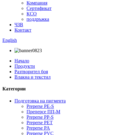
Компания
Сертификат
КСО
поддръжка
ЧЗВ
Контакт
English
Начало
Продукти
Разтворител боя
Влакна и текстил
Категории
Подготовка на пигмента
Preperse PE-S
Преперсе ПП-М
Preperse PP-S
Preperse PET
Preperse PA
Preperse PVC