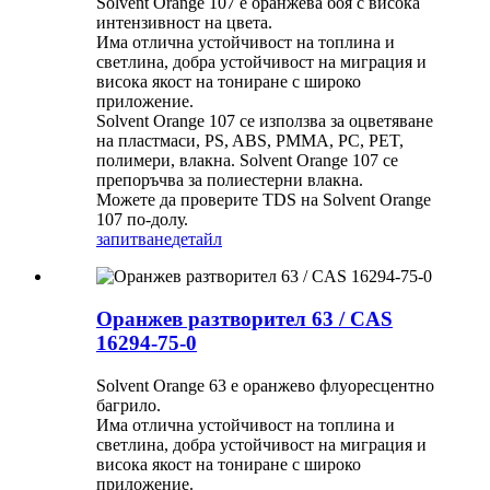
Solvent Orange 107 е оранжева боя с висока
интензивност на цвета.
Има отлична устойчивост на топлина и
светлина, добра устойчивост на миграция и
висока якост на тониране с широко
приложение.
Solvent Orange 107 се използва за оцветяване
на пластмаси, PS, ABS, PMMA, PC, PET,
полимери, влакна. Solvent Orange 107 се
препоръчва за полиестерни влакна.
Можете да проверите TDS на Solvent Orange
107 по-долу.
запитване
детайл
Оранжев разтворител 63 / CAS
16294-75-0
Solvent Orange 63 е оранжево флуоресцентно
багрило.
Има отлична устойчивост на топлина и
светлина, добра устойчивост на миграция и
висока якост на тониране с широко
приложение.