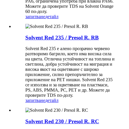
PA6, ограничена употреба при влакна PA66.
Можете да проверите TDS на Solvent Orange
60 по-долу.
запитване
детайл
Solvent Red 235 / Presol R. RB
Solvent Red 235 е алено прозрачно червено
разтворимо багрило, което има висока сила
на цвета. Отлична устойчивост на топлина и
светлина, добра устойчивост на миграция и
висока якост на оцветяване с широко
приложение, силно препоръчително за
приложение на PET нишки. Solvent Red 235
се използва и за оцветяване на пластмаси,
PS, ABS, PMMA, PC, PET и др. Можете да
проверите TDS по-долу.
запитване
детайл
Solvent Red 230 / Presol R. RC