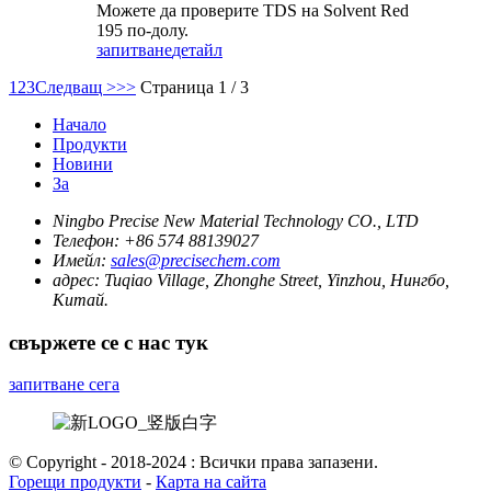
Можете да проверите TDS на Solvent Red
195 по-долу.
запитване
детайл
1
2
3
Следващ >
>>
Страница 1 / 3
Начало
Продукти
Новини
За
Ningbo Precise New Material Technology CO., LTD
Телефон:
+86 574 88139027
Имейл:
sales@precisechem.com
адрес:
Tuqiao Village, Zhonghe Street, Yinzhou, Нингбо,
Китай.
свържете се с нас тук
запитване сега
© Copyright - 2018-2024 : Всички права запазени.
Горещи продукти
-
Карта на сайта