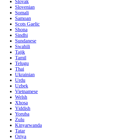
Slovak
Slovenian
Somali
Samoan
Scots Gaelic
Shona
Sindhi
Sundanese
Swahili
Tajik
Tamil
Telugu
Thai
Ukrainian
Urdu
Uzbek
Vietnamese
Welsh
Xhosa
Yiddish
Yoruba
Zulu
Kinyarwanda
Tatar
Oriya