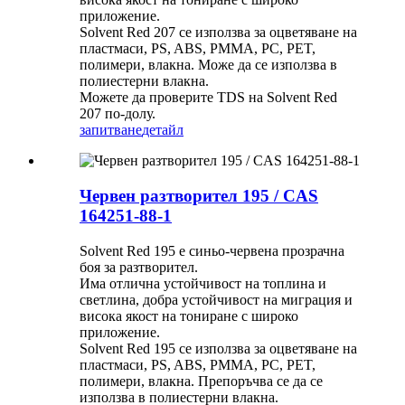
приложение.
Solvent Red 207 се използва за оцветяване на
пластмаси, PS, ABS, PMMA, PC, PET,
полимери, влакна. Може да се използва в
полиестерни влакна.
Можете да проверите TDS на Solvent Red
207 по-долу.
запитване
детайл
Червен разтворител 195 / CAS
164251-88-1
Solvent Red 195 е синьо-червена прозрачна
боя за разтворител.
Има отлична устойчивост на топлина и
светлина, добра устойчивост на миграция и
висока якост на тониране с широко
приложение.
Solvent Red 195 се използва за оцветяване на
пластмаси, PS, ABS, PMMA, PC, PET,
полимери, влакна. Препоръчва се да се
използва в полиестерни влакна.