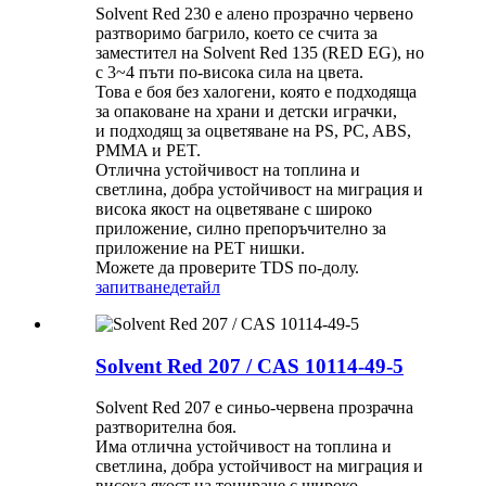
Solvent Red 230 е алено прозрачно червено
разтворимо багрило, което се счита за
заместител на Solvent Red 135 (RED EG), но
с 3~4 пъти по-висока сила на цвета.
Това е боя без халогени, която е подходяща
за опаковане на храни и детски играчки,
и подходящ за оцветяване на PS, PC, ABS,
PMMA и PET.
Отлична устойчивост на топлина и
светлина, добра устойчивост на миграция и
висока якост на оцветяване с широко
приложение, силно препоръчително за
приложение на PET нишки.
Можете да проверите TDS по-долу.
запитване
детайл
Solvent Red 207 / CAS 10114-49-5
Solvent Red 207 е синьо-червена прозрачна
разтворителна боя.
Има отлична устойчивост на топлина и
светлина, добра устойчивост на миграция и
висока якост на тониране с широко