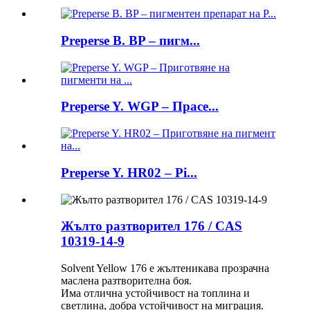
Preperse B. BP – пигм...
Preperse Y. WGP – Прасе...
Preperse Y. HR02 – Pi...
Жълто разтворител 176 / CAS
10319-14-9
Solvent Yellow 176 е жълтеникава прозрачна
маслена разтворителна боя.
Има отлична устойчивост на топлина и
светлина, добра устойчивост на миграция.