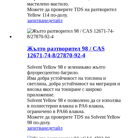
мастилено мастило.
Можете да проверите TDS на разтворител
Yellow 114 по-долу.
запитване
детайл
Жълто разтворител 98 / CAS
12671-74-8/27870-92-4
Solvent Yellow 98 е зеленикаво жълто
флуоресцентно багрило.
Има добра устойчивост на топлина и
светлина, добра устойчивост на миграция и
висока якост на тониране с широко
приложение.
Solvent Yellow 98 е позволено да се използва
в полиестерни влакна и PA6 влакна,
ограничено в PA66 влакна.
Можете да проверите TDS на Solvent Yellow
98 по-долу.
запитване
детайл