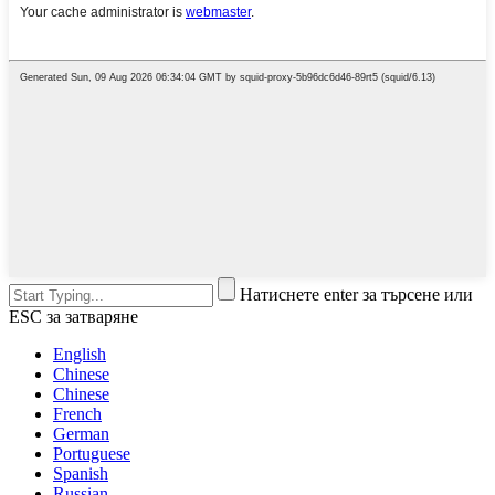
Натиснете enter за търсене или
ESC за затваряне
English
Chinese
Chinese
French
German
Portuguese
Spanish
Russian