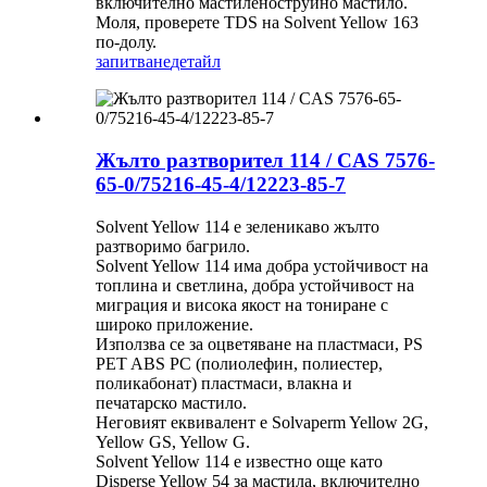
включително мастиленоструйно мастило.
Моля, проверете TDS на Solvent Yellow 163
по-долу.
запитване
детайл
Жълто разтворител 114 / CAS 7576-
65-0/75216-45-4/12223-85-7
Solvent Yellow 114 е зеленикаво жълто
разтворимо багрило.
Solvent Yellow 114 има добра устойчивост на
топлина и светлина, добра устойчивост на
миграция и висока якост на тониране с
широко приложение.
Използва се за оцветяване на пластмаси, PS
PET ABS PC (полиолефин, полиестер,
поликабонат) пластмаси, влакна и
печатарско мастило.
Неговият еквивалент е Solvaperm Yellow 2G,
Yellow GS, Yellow G.
Solvent Yellow 114 е известно още като
Disperse Yellow 54 за мастила, включително