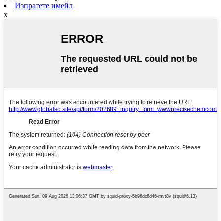
Изпратете имейл
x