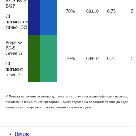
PE-S Blue
BGP
70%
60±10
0,75
5
CI
пигментно
синьо 15:3
Preperse
PE-S
Green G
70%
60±10
0,75
5
CI
пигмент
зелен 7
※ Точката на топене се отнася до точката на топене на полиолефиновия носител,
използван в пигментните препарати. Температурата на обработка трябва да бъде
по-висока от разкритата точка на топене на всеки продукт.
Начало