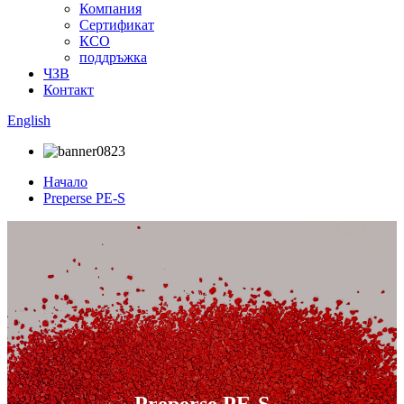
Компания
Сертификат
КСО
поддръжка
ЧЗВ
Контакт
English
Начало
Preperse PE-S