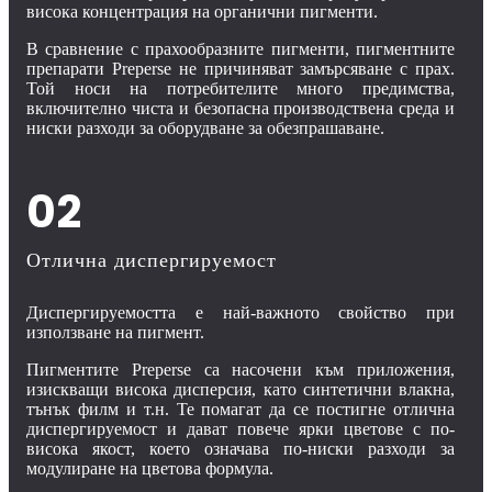
висока концентрация на органични пигменти.
В сравнение с прахообразните пигменти, пигментните
препарати Preperse не причиняват замърсяване с прах.
Той носи на потребителите много предимства,
включително чиста и безопасна производствена среда и
ниски разходи за оборудване за обезпрашаване.
02
Отлична диспергируемост
Диспергируемостта е най-важното свойство при
използване на пигмент.
Пигментите Preperse са насочени към приложения,
изискващи висока дисперсия, като синтетични влакна,
тънък филм и т.н. Те помагат да се постигне отлична
диспергируемост и дават повече ярки цветове с по-
висока якост, което означава по-ниски разходи за
модулиране на цветова формула.