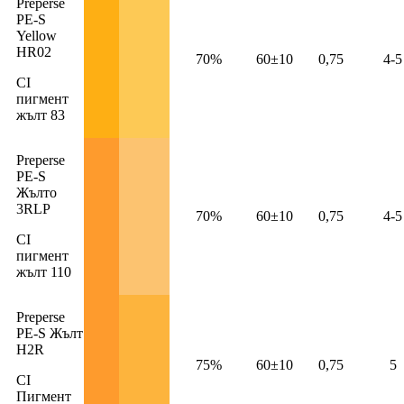
Preperse
PE-S
Yellow
HR02
70%
60±10
0,75
4-5
CI
пигмент
жълт 83
Preperse
PE-S
Жълто
3RLP
70%
60±10
0,75
4-5
CI
пигмент
жълт 110
Preperse
PE-S Жълт
H2R
75%
60±10
0,75
5
CI
Пигмент