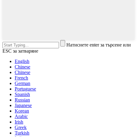
Натиснете enter за търсене или
ESC за затваряне
English
Chinese
Chinese
French
German
Portuguese
Spanish
Russian
Japanese
Korean
Arabic
Irish
Greek
Turkish