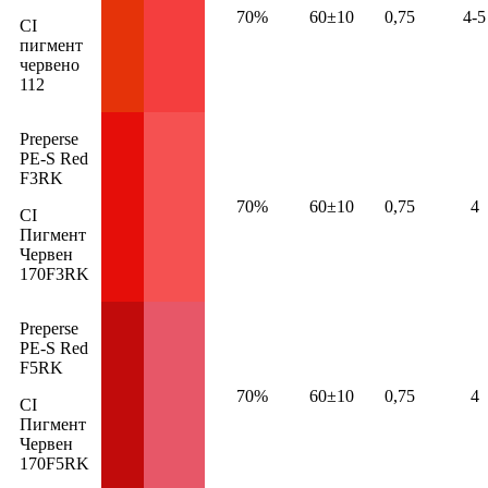
70%
60±10
0,75
4-5
CI
пигмент
червено
112
Preperse
PE-S Red
F3RK
70%
60±10
0,75
4
CI
Пигмент
Червен
170F3RK
Preperse
PE-S Red
F5RK
70%
60±10
0,75
4
CI
Пигмент
Червен
170F5RK