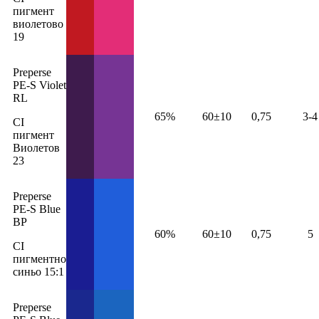
пигмент
виолетово
19
Preperse
PE-S Violet
RL
65%
60±10
0,75
3-4
CI
пигмент
Виолетов
23
Preperse
PE-S Blue
BP
60%
60±10
0,75
5
CI
пигментно
синьо 15:1
Preperse