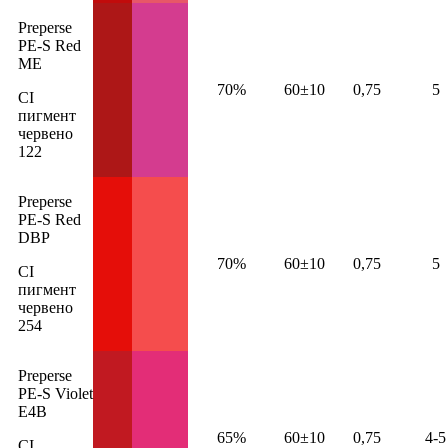
Preperse
PE-S Red
ME
70%
60±10
0,75
5
CI
пигмент
червено
122
Preperse
PE-S Red
DBP
70%
60±10
0,75
5
CI
пигмент
червено
254
Preperse
PE-S Violet
E4B
65%
60±10
0,75
4-5
CI