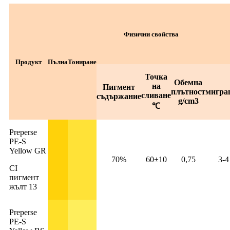
Физични свойства
Продукт
Пълна
Тониране
Точка
Обемна
на
Пигмент
плътност
мигра
сливане
съдържание
g/cm3
℃
Preperse
PE-S
Yellow GR
70%
60±10
0,75
3-4
CI
пигмент
жълт 13
Preperse
PE-S