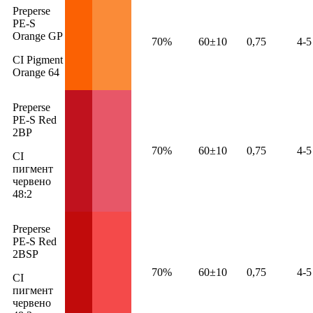
Preperse
PE-S
Orange GP
70%
60±10
0,75
4-5
CI Pigment
Orange 64
Preperse
PE-S Red
2BP
70%
60±10
0,75
4-5
CI
пигмент
червено
48:2
Preperse
PE-S Red
2BSP
70%
60±10
0,75
4-5
CI
пигмент
червено