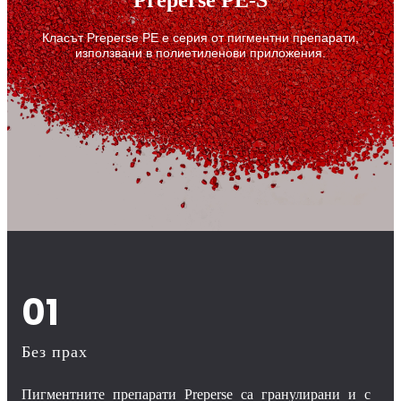
Preperse PE-S
Класът Preperse PE е серия от пигментни препарати,
използвани в полиетиленови приложения.
01
Без прах
Пигментните препарати Preperse са гранулирани и с