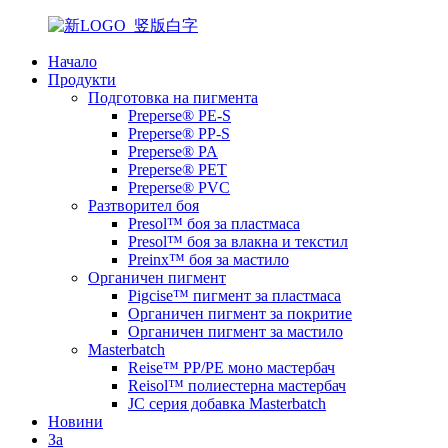
Начало
Продукти
Подготовка на пигмента
Preperse® PE-S
Preperse® PP-S
Preperse® PA
Preperse® PET
Preperse® PVC
Разтворител боя
Presol™ боя за пластмаса
Presol™ боя за влакна и текстил
Preinx™ боя за мастило
Органичен пигмент
Pigcise™ пигмент за пластмаса
Органичен пигмент за покритие
Органичен пигмент за мастило
Masterbatch
Reise™ PP/PE моно мастербач
Reisol™ полиестерна мастербач
JC серия добавка Masterbatch
Новини
За