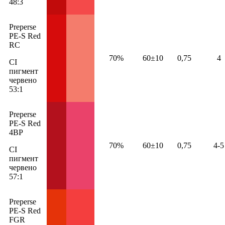
48:3
Preperse
PE-S Red
RC
70%
60±10
0,75
4
CI
пигмент
червено
53:1
Preperse
PE-S Red
4BP
70%
60±10
0,75
4-5
CI
пигмент
червено
57:1
Preperse
PE-S Red
FGR