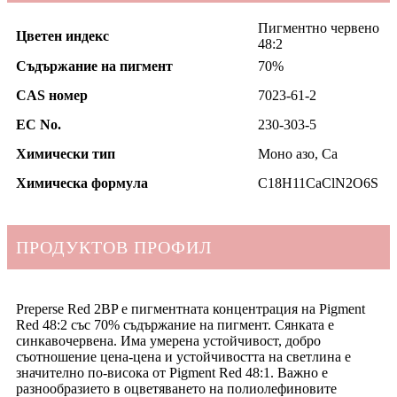
Пигментно червено
Цветен индекс
48:2
Съдържание на пигмент
70%
CAS номер
7023-61-2
EC No.
230-303-5
Химически тип
Моно азо, Ca
Химическа формула
C18H11CaClN2O6S
ПРОДУКТОВ ПРОФИЛ
Preperse Red 2BP е пигментната концентрация на Pigment
Red 48:2 със 70% съдържание на пигмент. Сянката е
синкавочервена. Има умерена устойчивост, добро
съотношение цена-цена и устойчивостта на светлина е
значително по-висока от Pigment Red 48:1. Важно е
разнообразието в оцветяването на полиолефиновите