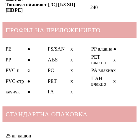
Топлоустойчивост [°C] [1/3 SD]
240
[HDPE]
ПРОФИЛ НА ПРИЛОЖЕНИЕТО
PE
●
PS/SAN
x
PP влакна
●
PET
PP
●
ABS
x
x
влакна
PVC-u
○
PC
x
PA влакна
x
ПАН
PVC-стр
●
PET
x
x
влакно
каучук
●
PA
x
СТАНДАРТНА ОПАКОВКА
25 кг кашон