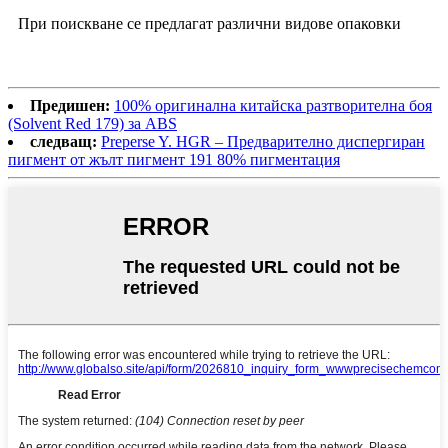
При поискване се предлагат различни видове опаковки
Предишен:
100% оригинална китайска разтворителна боя
(Solvent Red 179) за ABS
следващ:
Preperse Y. HGR – Предварително диспергиран
пигмент от жълт пигмент 191 80% пигментация