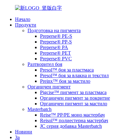
Начало
Продукти
Подготовка на пигмента
Preperse® PE-S
Preperse® PP-S
Preperse® PA
Preperse® PET
Preperse® PVC
Разтворител боя
Presol™ боя за пластмаса
Presol™ боя за влакна и текстил
Preinx™ боя за мастило
Органичен пигмент
Pigcise™ пигмент за пластмаса
Органичен пигмент за покритие
Органичен пигмент за мастило
Masterbatch
Reise™ PP/PE моно мастербач
Reisol™ полиестерна мастербач
JC серия добавка Masterbatch
Новини
За