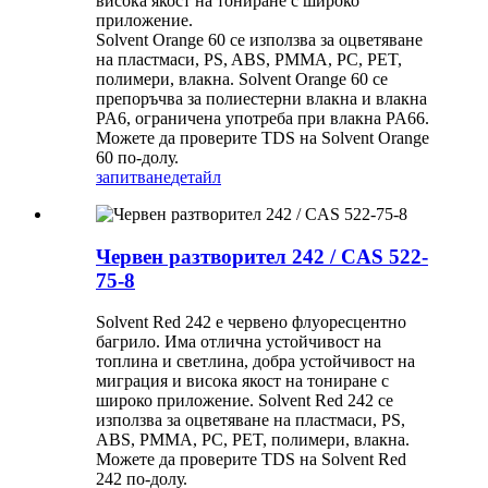
висока якост на тониране с широко
приложение.
Solvent Orange 60 се използва за оцветяване
на пластмаси, PS, ABS, PMMA, PC, PET,
полимери, влакна. Solvent Orange 60 се
препоръчва за полиестерни влакна и влакна
PA6, ограничена употреба при влакна PA66.
Можете да проверите TDS на Solvent Orange
60 по-долу.
запитване
детайл
Червен разтворител 242 / CAS 522-
75-8
Solvent Red 242 е червено флуоресцентно
багрило. Има отлична устойчивост на
топлина и светлина, добра устойчивост на
миграция и висока якост на тониране с
широко приложение. Solvent Red 242 се
използва за оцветяване на пластмаси, PS,
ABS, PMMA, PC, PET, полимери, влакна.
Можете да проверите TDS на Solvent Red
242 по-долу.