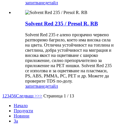
запитване
детайл
Solvent Red 235 / Presol R. RB
Solvent Red 235 е алено прозрачно червено
разтворимо багрило, което има висока сила
на цвета. Отлична устойчивост на топлина и
светлина, добра устойчивост на миграция и
висока якост на оцветяване с широко
приложение, силно препоръчително за
приложение на PET нишки. Solvent Red 235
се използва и за оцветяване на пластмаси,
PS, ABS, PMMA, PC, PET и др. Можете да
проверите TDS по-долу.
запитване
детайл
1
2
3
4
5
6
Следващ >
>>
Страница 1 / 13
Начало
Продукти
Новини
За