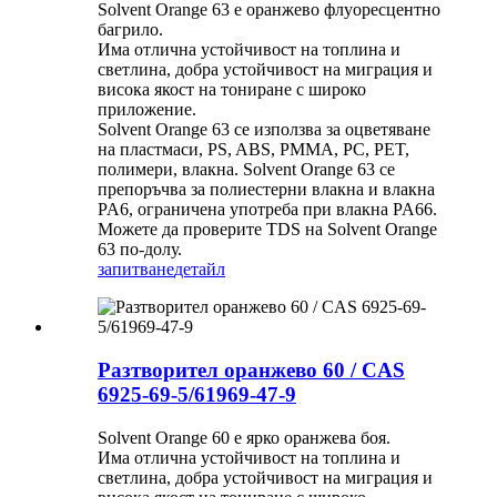
Solvent Orange 63 е оранжево флуоресцентно
багрило.
Има отлична устойчивост на топлина и
светлина, добра устойчивост на миграция и
висока якост на тониране с широко
приложение.
Solvent Orange 63 се използва за оцветяване
на пластмаси, PS, ABS, PMMA, PC, PET,
полимери, влакна. Solvent Orange 63 се
препоръчва за полиестерни влакна и влакна
PA6, ограничена употреба при влакна PA66.
Можете да проверите TDS на Solvent Orange
63 по-долу.
запитване
детайл
Разтворител оранжево 60 / CAS
6925-69-5/61969-47-9
Solvent Orange 60 е ярко оранжева боя.
Има отлична устойчивост на топлина и
светлина, добра устойчивост на миграция и