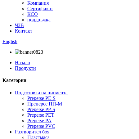
Компания
Сертификат
КСО
поддръжка
ЧЗВ
Контакт
English
Начало
Продукти
Категории
Подготовка на пигмента
Preperse PE-S
Преперсе ПП-М
Preperse PP-S
Preperse PET
Preperse PA
Preperse PVC
Разтворител боя
Пластмаса