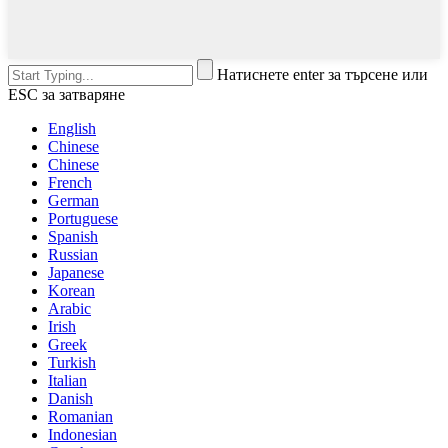
Натиснете enter за търсене или
ESC за затваряне
English
Chinese
Chinese
French
German
Portuguese
Spanish
Russian
Japanese
Korean
Arabic
Irish
Greek
Turkish
Italian
Danish
Romanian
Indonesian