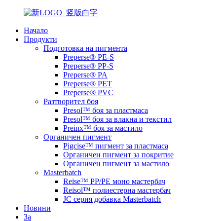
Начало
Продукти
Подготовка на пигмента
Preperse® PE-S
Preperse® PP-S
Preperse® PA
Preperse® PET
Preperse® PVC
Разтворител боя
Presol™ боя за пластмаса
Presol™ боя за влакна и текстил
Preinx™ боя за мастило
Органичен пигмент
Pigcise™ пигмент за пластмаса
Органичен пигмент за покритие
Органичен пигмент за мастило
Masterbatch
Reise™ PP/PE моно мастербач
Reisol™ полиестерна мастербач
JC серия добавка Masterbatch
Новини
За