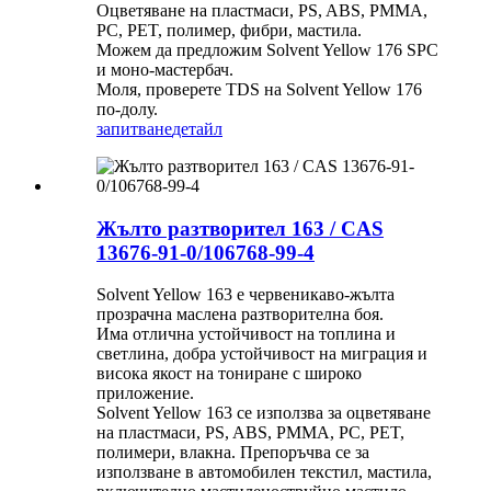
Оцветяване на пластмаси, PS, ABS, PMMA,
PC, PET, полимер, фибри, мастила.
Можем да предложим Solvent Yellow 176 SPC
и моно-мастербач.
Моля, проверете TDS на Solvent Yellow 176
по-долу.
запитване
детайл
Жълто разтворител 163 / CAS
13676-91-0/106768-99-4
Solvent Yellow 163 е червеникаво-жълта
прозрачна маслена разтворителна боя.
Има отлична устойчивост на топлина и
светлина, добра устойчивост на миграция и
висока якост на тониране с широко
приложение.
Solvent Yellow 163 се използва за оцветяване
на пластмаси, PS, ABS, PMMA, PC, PET,
полимери, влакна. Препоръчва се за
използване в автомобилен текстил, мастила,