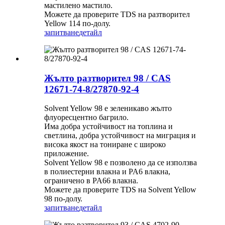
мастилено мастило.
Можете да проверите TDS на разтворител
Yellow 114 по-долу.
запитване
детайл
Жълто разтворител 98 / CAS
12671-74-8/27870-92-4
Solvent Yellow 98 е зеленикаво жълто
флуоресцентно багрило.
Има добра устойчивост на топлина и
светлина, добра устойчивост на миграция и
висока якост на тониране с широко
приложение.
Solvent Yellow 98 е позволено да се използва
в полиестерни влакна и PA6 влакна,
ограничено в PA66 влакна.
Можете да проверите TDS на Solvent Yellow
98 по-долу.
запитване
детайл