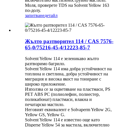
включително мастиленоструйно мастило.
Моля, проверете TDS на Solvent Yellow 163
по-долу.
запитване
детайл
Жълто разтворител 114 / CAS 7576-
65-0/75216-45-4/12223-85-7
Solvent Yellow 114 е зеленикаво жълто
разтворимо багрило.
Solvent Yellow 114 има добра устойчивост на
топлина и светлина, добра устойчивост на
миграция и висока якост на тониране с
широко приложение.
Използва се за оцветяване на пластмаси, PS
PET ABS PC (полиолефин, полиестер,
поликабонат) пластмаси, влакна и
печатарско мастило.
Неговият еквивалент е Solvaperm Yellow 2G,
Yellow GS, Yellow G.
Solvent Yellow 114 е известно още като
Disperse Yellow 54 за мастила, включително