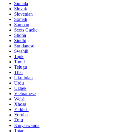
Sinhala
Slovak
Slovenian
Somali
Samoan
Scots Gaelic
Shona
Sindhi
Sundanese
Swahili
Tajik
Tamil
Telugu
Thai
Ukrainian
Urdu
Uzbek
Vietnamese
Welsh
Xhosa
Yiddish
Yoruba
Zulu
Kinyarwanda
Tatar