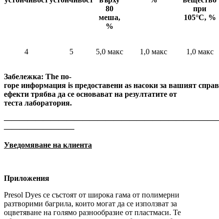
80
при
меша,
105°C, %
%
4
5
5,0 макс
1,0 макс
1,0 макс
Забележка:
The
по-
горе
информация
is
предоставени
as
насоки
за
вашият
спра
ефекти трябва да се основават на резултатите от
теста
лаборатория.
———————————————————————————
—————————
Уведомяване на клиента
Приложения
Presol Dyes се състоят от широка гама от полимерни
разтворими багрила, които могат да се използват за
оцветяване на голямо разнообразие от пластмаси. Те