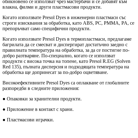
обикновено се използват чрез мастербачи и се добавят към
влакна, филми и други пластмасови продукти.
Когато използвате Presol Dyes в инженерни пластмаси със
строги изисквания за обработка, като ABS, PC, PMMA, PA, се
препоръчват само специфични продукти.
Когато използвате Presol Dyes в термопластмаси, предлагаме
багрилата да се смесват и диспергират достатъчно заедно с
правилната температура на обработка, за да се постигне по-
добро разтваряне. По-специално, когато се използват
продукти с висока точка на топене, като Presol R.EG (Solven
Red 135), пълната дисперсия и подходящата температура на
обработка ще допринесат за по-добро оцветяване.
Високоефективните Presol Dyes са оплакване от глобалните
разпоредби в следните приложения:
● Опаковки за хранителни продукти.
● Приложение в контакт с храни.
● Пластмасови играчки.