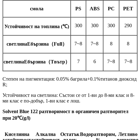
смола
PS
ABS
PC
PET
300
300
300
290
Устойчивост на топлина (
℃
)
7~8
7~8
8
8
светлина
Е
бързина
（
F
ull
）
7
6
7~8
7~8
светлина
Е
бързина
（
T
вътр
）
Степен на пигментация: 0.05% багрила+0.1%титанов диоксид
R;
Устойчивост на светлина: Състои се от 1-ви до 8-ми клас и 8-
ми клас е по-добър, 1-ви клас е лош.
Solvent Blue 122 разтворимост в органичен разтворител
при
20
℃
(g/l)
Киселинна
Алкална
Остатък
Водоразтворим,
Летливо
устойчивост
устойчивост
върху
%
вещество