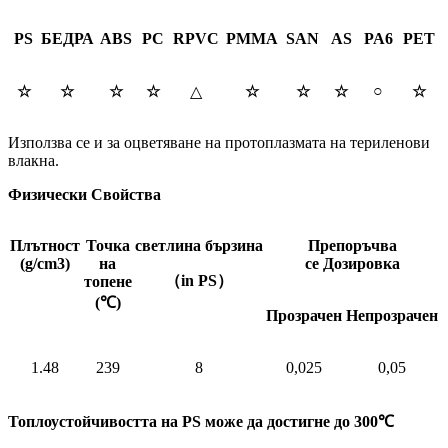
PS
БЕДРА
ABS
PC
RPVC
PMMA
SAN
AS
PA6
PET
○
☆
☆
☆
☆
△
☆
☆
☆
☆
Използва се и за оцветяване на протоплазмата на териленови
влакна.
Физически
Свойства
Плътност
Точка
светлина
бързина
Препоръчва
(g/cm3)
на
се
Дозировка
（
in
PS
）
топене
(
℃
)
Прозрачен
Непрозрачен
1.48
239
8
0,025
0,05
Топлоустойчивостта на PS може да достигне до
300
℃