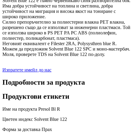
Solvent Blue 122 е тъмно червеникаво синя разтворителна боя.
Има добра устойчивост на топлина и светлина, добра
устойчивост на миграция и висока якост на тониране с
широко приложение.
Силно препоръчително за полиестерни влакна PET влакна,
разрешено също да се използват за инженерни пластмаси. Той
се използва широко в PS PET PA PC ABS (полиолефин,
полиестер, поликарбонат, пластмаса).
Неговият еквивалент е Filester 2RA, Polysysthren blue R.
Можем да предложим Solvent Blue 122 SPC и моно-мастербач.
Моля, проверете TDS на Solvent Blue 122 по-долу.
Изпратете имейл до нас
Подробности за продукта
Продуктови етикети
Име на продукта Presol Bl R
Цветен индекс Solvent Blue 122
Форма за доставка Прах