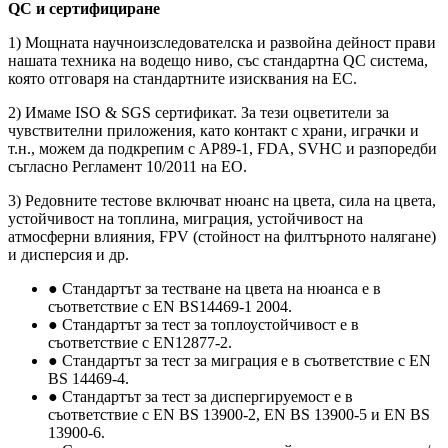
QC и сертифициране
1) Мощната научноизследователска и развойна дейност прави
нашата техника на водещо ниво, със стандартна QC система,
която отговаря на стандартните изисквания на ЕС.
2) Имаме ISO & SGS сертификат. За тези оцветители за
чувствителни приложения, като контакт с храни, играчки и
т.н., можем да подкрепим с AP89-1, FDA, SVHC и разпоредби
съгласно Регламент 10/2011 на ЕО.
3) Редовните тестове включват нюанс на цвета, сила на цвета,
устойчивост на топлина, миграция, устойчивост на
атмосферни влияния, FPV (стойност на филтърното налягане)
и дисперсия и др.
● Стандартът за тестване на цвета на нюанса е в
съответствие с EN BS14469-1 2004.
● Стандартът за тест за топлоустойчивост е в
съответствие с EN12877-2.
● Стандартът за тест за миграция е в съответствие с EN
BS 14469-4.
● Стандартът за тест за диспергируемост е в
съответствие с EN BS 13900-2, EN BS 13900-5 и EN BS
13900-6.