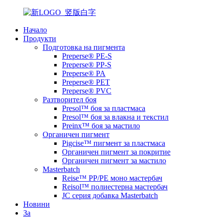
Начало
Продукти
Подготовка на пигмента
Preperse® PE-S
Preperse® PP-S
Preperse® PA
Preperse® PET
Preperse® PVC
Разтворител боя
Presol™ боя за пластмаса
Presol™ боя за влакна и текстил
Preinx™ боя за мастило
Органичен пигмент
Pigcise™ пигмент за пластмаса
Органичен пигмент за покритие
Органичен пигмент за мастило
Masterbatch
Reise™ PP/PE моно мастербач
Reisol™ полиестерна мастербач
JC серия добавка Masterbatch
Новини
За