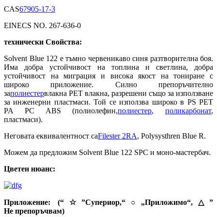
CAS
67905-17-3
EINECS NO. 267-636-0
технически
Свойства
:
Solvent Blue 122 е тъмно червеникаво синя разтворителна боя.
Има добра устойчивост на топлина и светлина, добра
устойчивост на миграция и висока якост на тониране с
широко приложение. Силно препоръчително
за
полиестер
влакна PET влакна, разрешени също за използване
за инженерни пластмаси. Той се използва широко в PS PET
PA PC ABS (полиолефин,
полиестер
,
поликарбонат
,
пластмаси).
Неговата еквивалентност са
Filester 2RA
, Polysysthren Blue R.
Можем да предложим Solvent Blue 122 SPC и моно-мастербач.
Цветен нюанс
:
Приложение: (“
☆
”
Супериор,
“
○
„Приложимо“,
△
”
Не
препоръчвам
)