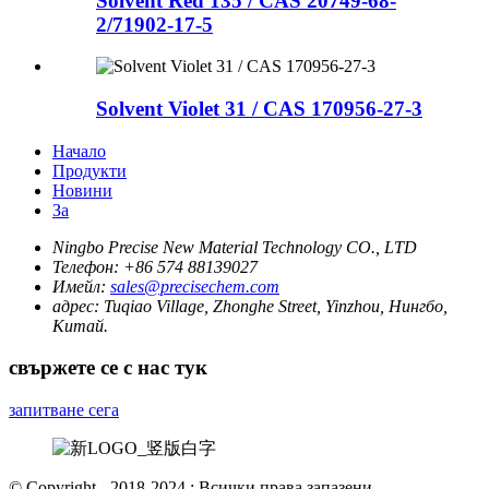
Solvent Red 135 / CAS 20749-68-
2/71902-17-5
Solvent Violet 31 / CAS 170956-27-3
Начало
Продукти
Новини
За
Ningbo Precise New Material Technology CO., LTD
Телефон:
+86 574 88139027
Имейл:
sales@precisechem.com
адрес:
Tuqiao Village, Zhonghe Street, Yinzhou, Нингбо,
Китай.
свържете се с нас тук
запитване сега
© Copyright - 2018-2024 : Всички права запазени.