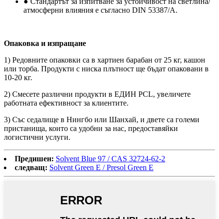
● Стандартът за изпитване за устойчивост на светлина/
атмосферни влияния е съгласно DIN 53387/A.
Опаковка и изпращане
1) Редовните опаковки са в хартиен барабан от 25 кг, кашон
или торба. Продукти с ниска плътност ще бъдат опаковани в
10-20 кг.
2) Смесете различни продукти в ЕДИН PCL, увеличете
работната ефективност за клиентите.
3) Със седалище в Нингбо или Шанхай, и двете са големи
пристанища, които са удобни за нас, предоставяйки
логистични услуги.
Предишен:
Solvent Blue 97 / CAS 32724-62-2
следващ:
Solvent Green E / Presol Green E