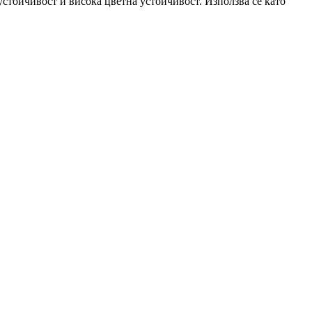
устойчивост и висока цветна устойчивост. Използва се като