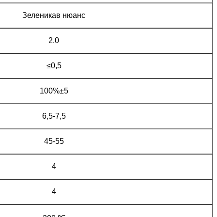
Зеленикав нюанс
2.0
≤0,5
100%±5
6,5-7,5
45-55
4
4