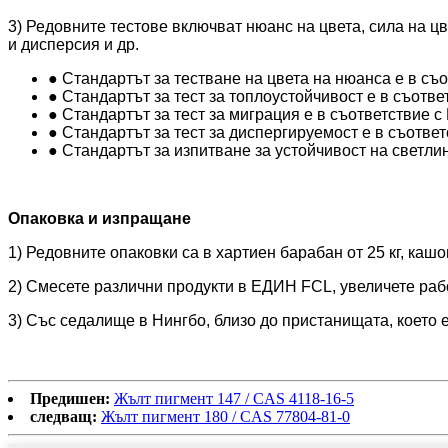
3) Редовните тестове включват нюанс на цвета, сила на ц
и дисперсия и др.
● Стандартът за тестване на цвета на нюанса е в съ
● Стандартът за тест за топлоустойчивост е в съотве
● Стандартът за тест за миграция е в съответствие с
● Стандартът за тест за диспергируемост е в съотве
● Стандартът за изпитване за устойчивост на светл
Опаковка и изпращане
1) Редовните опаковки са в хартиен барабан от 25 кг, кашо
2) Смесете различни продукти в ЕДИН FCL, увеличете раб
3) Със седалище в Нингбо, близо до пристанищата, което е
Предишен:
Жълт пигмент 147 / CAS 4118-16-5
следващ:
Жълт пигмент 180 / CAS 77804-81-0