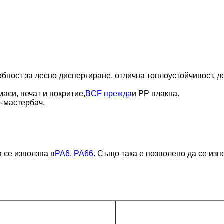
обност за лесно диспергиране, отлична топлоустойчивост, д
маси, печат и покритие,
BCF прежда
и PP влакна.
о-мастербач.
а се използва в
PA6
,
PA66
. Също така е позволено да се изп