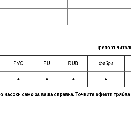
Препоръчител
PVC
PU
RUB
фибри
●
●
●
●
 насоки само за ваша справка. Точните ефекти трябва д
———————————————————————— ————