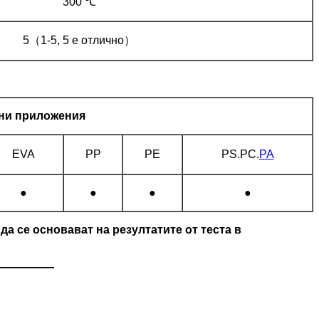
300 ℃
5（1-5, 5 е отлично）
ни приложения
EVA
PP
PE
PS.PC.
PA
●
●
●
●
а се основават на резултатите от теста в
—————