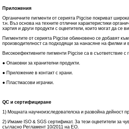
Приложения
Органичните пигменти от серията Pigcise покриват широка
т.н. Въз основа на техните отлични характеристики органи
хартия и други продукти с оцветители, които могат да се 
Пигментите от серията Pigcise обикновено се добавят към
производителност са подходящи за нанасяне на филми и в
Високоефективните пигменти Pigcise са в съответствие с
● Опаковки за хранителни продукти.
● Приложение в контакт с храни.
● Пластмасови играчки.
QC и сертифициране
1) Мощната научноизследователска и развойна дейност пр
2) Имаме ISO & SGS сертификат. За тези оцветители за чу
съгласно Регламент 10/2011 на ЕО.