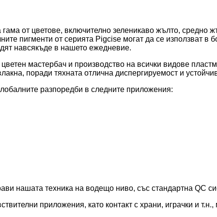
 гама от цветове, включително зеленикаво жълто, средно ж
чните пигменти от серията Pigcise могат да се използват в 
видят навсякъде в нашето ежедневие.
 цветен мастербач и производство на всички видове пластм
лакна, поради тяхната отлична диспергируемост и устойчив
 глобалните разпоредби в следните приложения:
ави нашата техника на водещо ниво, със стандартна QC сис
вствителни приложения, като контакт с храни, играчки и т.