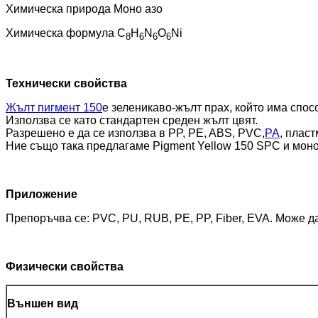
Химическа природа Моно азо
Химическа формула C
H
N
O
Ni
8
6
6
6
Технически свойства
Жълт пигмент 150
е зеленикаво-жълт прах, който има спос
Използва се като стандартен среден жълт цвят.
Разрешено е да се използва в PP, PE, ABS, PVC,
PA
, пласт
Ние също така предлагаме Pigment Yellow 150 SPC и мон
Приложение
Препоръчва се: PVC, PU, ​​RUB, PE, PP, Fiber, EVA. Може д
Физически свойства
Външен вид