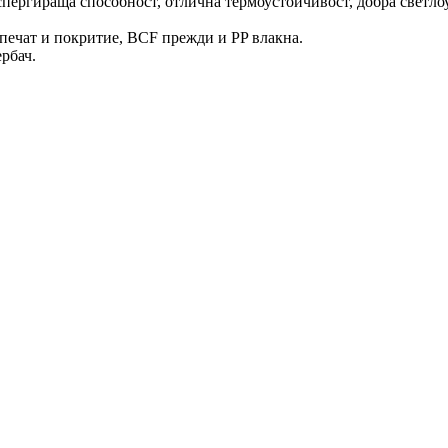
испергираща способност, отлична термоустойчивост, добра светло
, печат и покритие, BCF прежди и PP влакна.
рбач.