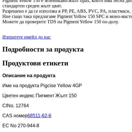
Pigment Yellow 150 е зеленикаво-жълт прах, който има лесна д
стандартен среден жълт цвят.
Разрешено е да се използва в PP, PE, ABS, PVC, PA, пластмаси
Ние също така предлагаме Pigment Yellow 150 SPC и моно-масте
Можете да проверите TDS на Pigment Yellow 150 по-долу.
Изпратете имейл до нас
Подробности за продукта
Продуктови етикети
Описание на продукта
Име на продукта Pigcise Yellow 4GP
Цветен индекс Пигмент Жълт 150
CINo. 12764
CAS номер
68511-62-6
EC No 270-944-8