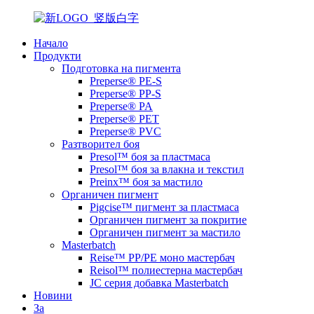
Начало
Продукти
Подготовка на пигмента
Preperse® PE-S
Preperse® PP-S
Preperse® PA
Preperse® PET
Preperse® PVC
Разтворител боя
Presol™ боя за пластмаса
Presol™ боя за влакна и текстил
Preinx™ боя за мастило
Органичен пигмент
Pigcise™ пигмент за пластмаса
Органичен пигмент за покритие
Органичен пигмент за мастило
Masterbatch
Reise™ PP/PE моно мастербач
Reisol™ полиестерна мастербач
JC серия добавка Masterbatch
Новини
За