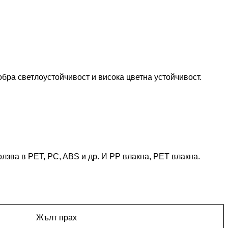
обра светлоустойчивост и висока цветна устойчивост.
олзва в PET, PC, ABS и др. И PP влакна, PET влакна.
Жълт прах