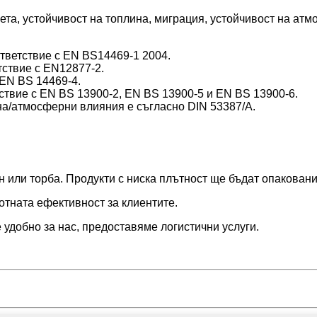
вета, устойчивост на топлина, миграция, устойчивост на ат
ответствие с EN BS14469-1 2004.
тствие с EN12877-2.
 EN BS 14469-4.
тствие с EN BS 13900-2, EN BS 13900-5 и EN BS 13900-6.
ина/атмосферни влияния е съгласно DIN 53387/A.
н или торба. Продукти с ниска плътност ще бъдат опаковани 
отната ефективност за клиентите.
 удобно за нас, предоставяме логистични услуги.