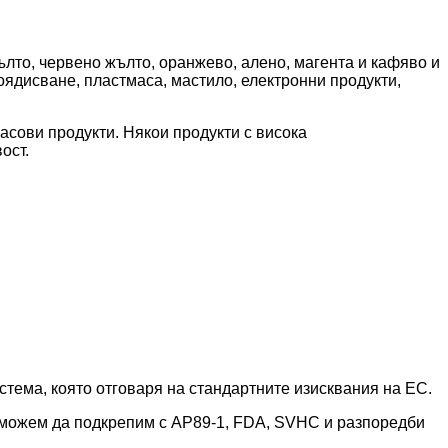
ълто, червено жълто, оранжево, алено, магента и кафяво и
боядисване, пластмаса, мастило, електронни продукти,
асови продукти. Някои продукти с висока
ост.
тема, която отговаря на стандартните изисквания на ЕС.
н., можем да подкрепим с AP89-1, FDA, SVHC и разпоредби