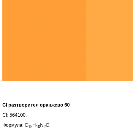
CI разтворител оранжево 60
CI: 564100.
Формула: C
H
N
O.
18
10
2