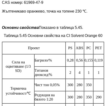
CAS номер: 61969-47-9
Жълтеникаво оранжево, точка на топене 230 ℃.
Основни свойства
Показано в таблица 5.45.
Таблица 5.45 Основни свойства на CI Solvent Orange 60
Проект
PS
ABS
PC
PET
Багрило/%
0,28
0,56
0,155
0,119
Сила на
оцветяване (1/3
Титанов
SD)
2
4
1
1
диоксид/%
Чист тон 0,05%
300
280
350
Термична
устойчивост/℃
Редукция на
300
280
350
290
бялото 1:20