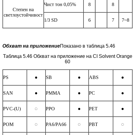
Чист тон 0,05%
8
8
Степен на
светлоустойчивост
1/3 SD
6
7
7~8
Обхват на приложение
Показано в таблица 5.46
Таблица 5.46 Обхват на приложение на CI Solvent Orange
60
PS
●
SB
●
ABS
●
SAN
●
PMMA
●
PC
●
PVC-(U)
◌
PPO
●
PET
●
POM
◌
PA6/PA66
◌
PBT
◌