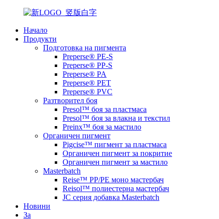
Начало
Продукти
Подготовка на пигмента
Preperse® PE-S
Preperse® PP-S
Preperse® PA
Preperse® PET
Preperse® PVC
Разтворител боя
Presol™ боя за пластмаса
Presol™ боя за влакна и текстил
Preinx™ боя за мастило
Органичен пигмент
Pigcise™ пигмент за пластмаса
Органичен пигмент за покритие
Органичен пигмент за мастило
Masterbatch
Reise™ PP/PE моно мастербач
Reisol™ полиестерна мастербач
JC серия добавка Masterbatch
Новини
За