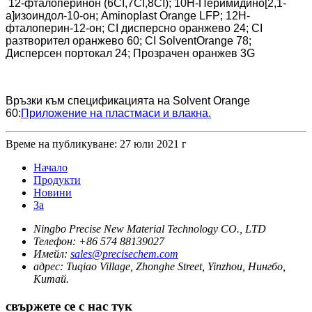
12-фталоперинон (6CI,7CI,8CI); 10Н-Перимидино[2,1-
а]изоиндол-10-он; Aminoplast Orange LFP; 12Н-
фталоперин-12-он; CI дисперсно оранжево 24; CI
разтворител оранжево 60; CI SolventOrange 78;
Дисперсен портокал 24; Прозрачен оранжев 3G
Връзки към спецификацията на Solvent Orange
60:
Приложение на пластмаси и влакна.
Време на публикуване: 27 юли 2021 г
Начало
Продукти
Новини
За
Ningbo Precise New Material Technology CO., LTD
Телефон:
+86 574 88139027
Имейл:
sales@precisechem.com
адрес:
Tuqiao Village, Zhonghe Street, Yinzhou, Нингбо,
Китай.
свържете се с нас тук