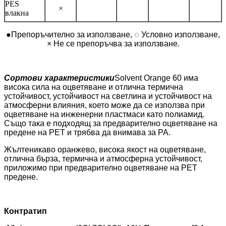
PES
×
влакна
●Препоръчително за използване, ◌ Условно използване,
× Не се препоръчва за използване.
Сортови характеристики
Solvent Orange 60 има
висока сила на оцветяване и отлична термична
устойчивост, устойчивост на светлина и устойчивост на
атмосферни влияния, което може да се използва при
оцветяване на инженерни пластмаси като полиамид.
Също така е подходящ за предварително оцветяване на
предене на PET и трябва да внимава за PA.
Жълтеникаво оранжево, висока якост на оцветяване,
отлична бърза, термична и атмосферна устойчивост,
приложимо при предварително оцветяване на PET
предене.
Контратип