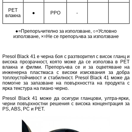
PET
●
PPO
-
влакна
●=Препоръчително за използване, ○=Условно
използване, ×=Не се препоръчва за използване
Presol Black 41 е черна боя с разтворител с висок гланц и
висока прозрачност, която може да се използва в PET
влакна и филми. Препоръчва се и за оцветяване на
инженерна пластмаса с високи изисквания за добра
топлоустойчивост и стабилност. Presol Black 41 може да
помогне за запазване на повърхността на продукта с
ярка текстура на пиано черно.
Presol Black 41 може да осигури гланцови, ултра-ярки,
черни повърхностни решения с висока концентрация за
PS, ABS, PC и PET.