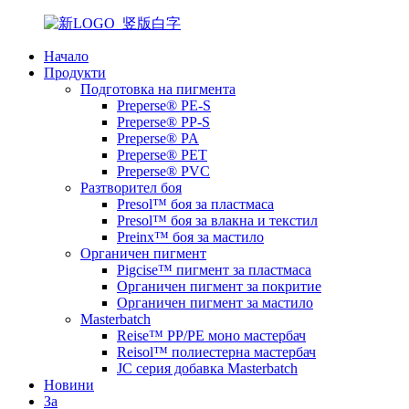
Начало
Продукти
Подготовка на пигмента
Preperse® PE-S
Preperse® PP-S
Preperse® PA
Preperse® PET
Preperse® PVC
Разтворител боя
Presol™ боя за пластмаса
Presol™ боя за влакна и текстил
Preinx™ боя за мастило
Органичен пигмент
Pigcise™ пигмент за пластмаса
Органичен пигмент за покритие
Органичен пигмент за мастило
Masterbatch
Reise™ PP/PE моно мастербач
Reisol™ полиестерна мастербач
JC серия добавка Masterbatch
Новини
За