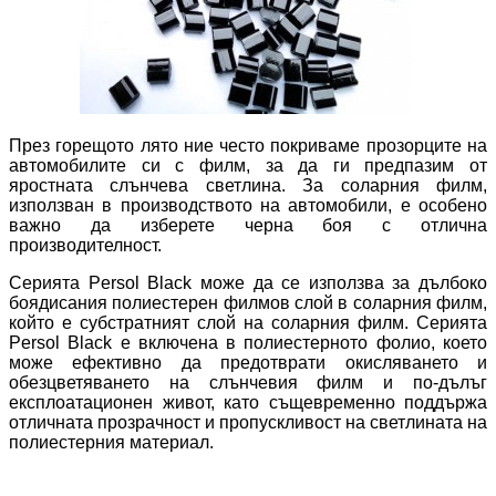
През горещото лято ние често покриваме прозорците на
автомобилите си с филм, за да ги предпазим от
яростната слънчева светлина. За соларния филм,
използван в производството на автомобили, е особено
важно да изберете черна боя с отлична
производителност.
Серията Persol Black може да се използва за дълбоко
боядисания полиестерен филмов слой в соларния филм,
който е субстратният слой на соларния филм. Серията
Persol Black е включена в полиестерното фолио, което
може ефективно да предотврати окисляването и
обезцветяването на слънчевия филм и по-дълъг
експлоатационен живот, като същевременно поддържа
отличната прозрачност и пропускливост на светлината на
полиестерния материал.