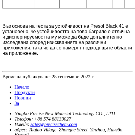
Въз основа на теста за устойчивост на Presol Black 41 е
установено, че устойчивостта на това багрило е отлична
и диспергируемостта му може да бъде допълнително
изследвана според изискванията на различни
приложения, така че да се намерят подходящите области
на приложение.
Време на публикуване: 28 септември 2022 г
Начало
Продукти
Новини
За
Ningbo Precise New Material Technology CO., LTD
Телефон:
+86 574 88139027
Имейл:
sales@precisechem.com
адрес:
Tuqiao Village, Zhonghe Street, Yinzhou, Нингбо,