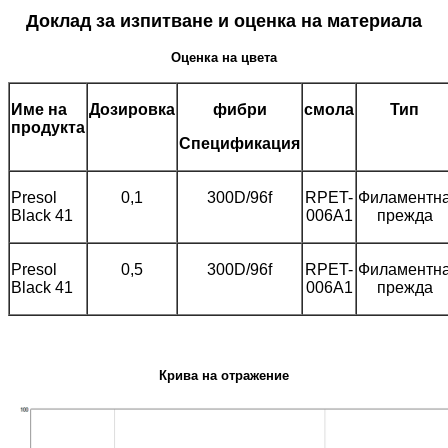
Доклад за изпитване и оценка на материала
Оценка на цвета
Име на
Дозировка
фибри
смола
Тип
продукта
Спецификация
Presol
0,1
300D/96f
RPET-
Филаментн
Black 41
006A1
прежда
Presol
0,5
300D/96f
RPET-
Филаментн
Black 41
006A1
прежда
Крива на отражение