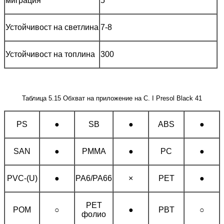
миграция
5
Устойчивост на светлина
7-8
Устойчивост на топлина
300
Таблица 5.15 Обхват на приложение на C. I Presol Black 41
PS
●
SB
●
ABS
●
SAN
●
PMMA
●
PC
●
PVC-(U)
●
PA6/PA66
×
PET
●
PET
POM
○
●
PBT
○
фолио