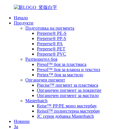
Начало
Продукти
Подготовка на пигмента
Preperse® PE-S
Preperse® PP-S
Preperse® PA
Preperse® PET
Preperse® PVC
Разтворител боя
Presol™ боя за пластмаса
Presol™ боя за влакна и текстил
Preinx™ боя за мастило
Органичен пигмент
Pigcise™ пигмент за пластмаса
Органичен пигмент за покритие
Органичен пигмент за мастило
Masterbatch
Reise™ PP/PE моно мастербач
Reisol™ полиестерна мастербач
JC серия добавка Masterbatch
Новини
За