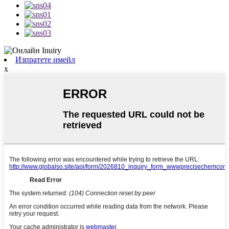
Изпратете имейл
x