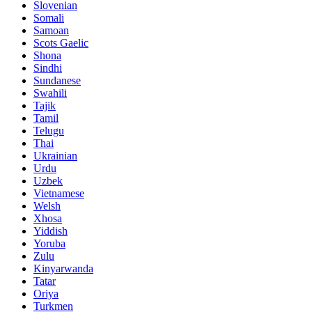
Slovenian
Somali
Samoan
Scots Gaelic
Shona
Sindhi
Sundanese
Swahili
Tajik
Tamil
Telugu
Thai
Ukrainian
Urdu
Uzbek
Vietnamese
Welsh
Xhosa
Yiddish
Yoruba
Zulu
Kinyarwanda
Tatar
Oriya
Turkmen