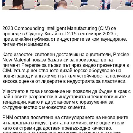
2023 Compounding Intelligent Manufacturing (CIM) се
проведе в Суджоу, Китай от 12-15 септември 2023 г.,
привличайки публика от индустриите за компаундиране,
пигменти и химикали.
Като известен световен доставчик на оцветители, Precise
New Material показа базата си за производство на
пигмент Preperse за първи път чрез видео презентация в
CIM. Усъвършенстваното дизайнерско оборудване на
новия завод и ангажиментът към устойчивостта получиха
висока оценка от лидерите в индустрията за пластмаси.
Участието в това изложение ни позволи да бъдем в крак с
най-новите разработки в индустрията и технологичните
тенденции, както и да установим споразумения за
сътрудничество с множество клиенти.
PNM остава посветена на стимулирането на иновациите
и напредъка в индустрията на химическите оцветители,
като се стреми да доставя превъзходно качество,