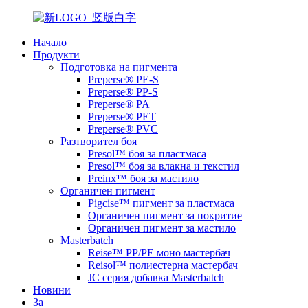
Начало
Продукти
Подготовка на пигмента
Preperse® PE-S
Preperse® PP-S
Preperse® PA
Preperse® PET
Preperse® PVC
Разтворител боя
Presol™ боя за пластмаса
Presol™ боя за влакна и текстил
Preinx™ боя за мастило
Органичен пигмент
Pigcise™ пигмент за пластмаса
Органичен пигмент за покритие
Органичен пигмент за мастило
Masterbatch
Reise™ PP/PE моно мастербач
Reisol™ полиестерна мастербач
JC серия добавка Masterbatch
Новини
За