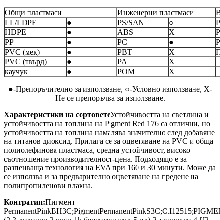
Общи пластмаси
Инженерни пластмаси
В
LL/LDPE
●
PS/SAN
○
P
HDPE
●
ABS
X
PP
●
PC
●
PVC (мек)
●
PBT
X
PVC (твърд)
●
PA
X
каучук
●
POM
X
●-Препоръчително за използване, ○-Условно използване, X-
Не се препоръчва за използване.
Характеристики на сортовете
Устойчивостта на светлина и
устойчивостта на топлина на Pigment Red 176 са отлични, но
устойчивостта на топлина намалява значително след добавяне
на титанов диоксид. Прилага се за оцветяване на PVC и обща
полиолефинова пластмаса, средна устойчивост, високо
съотношение производителност-цена. Подходящо е за
разпенваща технология на EVA при 160 и 30 минути. Може да
се използва и за предварително оцветяване на предене на
полипропиленови влакна.
Контратип:
Пигмент
PermanentPinkBH3C;PigmentPermanentPinkS3C;C.I12515;PIGM
(2,3-дихидро-2-оксо-1h-бензимидазол-5-ил)-3-хидрокси-4-[[2-