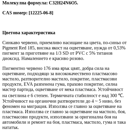
Молекулна формула: C32H24N6O5.
CAS номер: [12225-06-8]
Цветова характеристика
Синкаво червено, приемливо насищане на цвета, по-синьо от
Pigment Red 185, висока якост на оцветяване, нужда от 0,53%
пигмент за приготвяне на 1/3 SD от PVC с 5% титанов
диоксид. Намалението е красиво розово.
Пигментно червено 176 има ярък цвят, добра сила на
оцветяване, подходящо за висококачествено пластмасово
мастило, разтворително мастило, покритие, пластмасови
продукти, EVA разпенена гума, прахово покритие, силна
мастер партида, оцветяване от мека пластмаса. Устойчивост
на светлина е 6 степен. Термичната стабилност е над 300 ℃.
Устойчивост на органични разтворители до 4 ~ 5 ниво, без
феномен на миграция. Използва се главно за оцветяване на
пластмаса. Използва се главно за оцветяване на мастило, боя,
пластмасови продукти, използвани за оригинална боя на
автомобили и ремонт на боя, пластмаса, мастило, гума и така
нататък.