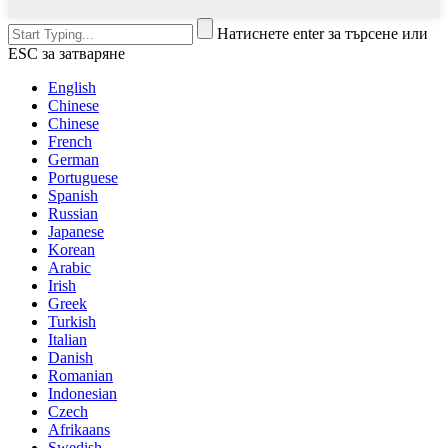
Натиснете enter за търсене или
ESC за затваряне
English
Chinese
Chinese
French
German
Portuguese
Spanish
Russian
Japanese
Korean
Arabic
Irish
Greek
Turkish
Italian
Danish
Romanian
Indonesian
Czech
Afrikaans
Swedish