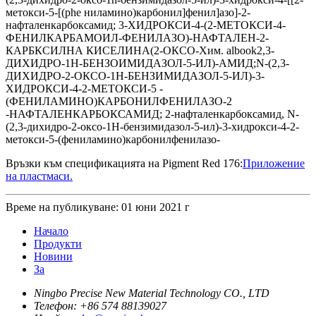
метокси-5-[(phe ниламино)карбонил]фенил]азо]-2-
нафталенкарбоксамид; 3-ХИДРОКСИ-4-(2-МЕТОКСИ-4-
ФЕНИЛКАРБАМОИЛ-ФЕНИЛАЗО)-НАФТАЛЕН-2-
КАРБКСИЛНА КИСЕЛИНА(2-ОКСО-Хим. albook2,3-
ДИХИДРО-1Н-БЕНЗОИМИДАЗОЛ-5-ИЛ)-АМИД;N-(2,3-
ДИХИДРО-2-ОКСО-1Н-БЕНЗИМИДАЗОЛ-5-ИЛ)-3-
ХИДРОКСИ-4-2-МЕТОКСИ-5 -
(ФЕНИЛАМИНО)КАРБОНИЛФЕНИЛАЗО-2
-НАФТАЛЕНКАРБОКСАМИД; 2-нафталенкарбоксамид, N-
(2,3-дихидро-2-оксо-1Н-бензимидазол-5-ил)-3-хидрокси-4-2-
метокси-5-(фениламино)карбонилфенилазо-
Връзки към спецификацията на Pigment Red 176:
Приложение
на пластмаси.
Време на публикуване: 01 юни 2021 г
Начало
Продукти
Новини
За
Ningbo Precise New Material Technology CO., LTD
Телефон:
+86 574 88139027